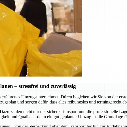
nen – stressfrei und zuverlässig
ls erfahrenes Umzugsunternehmen Düren begleiten wir Sie von der erst
zugsplan und sorgen dafür, dass alles reibungslos und termingerecht a
n. Dazu zählen nicht nur der sichere Transport und die professionelle 
keit und Qualität – denn ein gut geplanter Umzug ist die Grundlage f
mzuges – von der Verpackung über den Transport bis hin zur Endabnahm