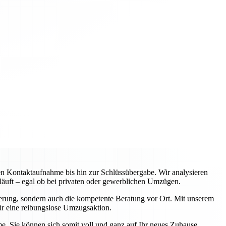
en Kontaktaufnahme bis hin zur Schlüssübergabe. Wir analysieren
bläuft – egal ob bei privaten oder gewerblichen Umzügen.
Lagerung, sondern auch die kompetente Beratung vor Ort. Mit unserem
ür eine reibungslose Umzugsaktion.
e. Sie können sich somit voll und ganz auf Ihr neues Zuhause