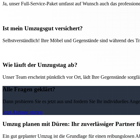
Ja, unser Full-Service-Paket umfasst auf Wunsch auch das professio
Ist mein Umzugsgut versichert?
Selbstverständlich! Ihre Möbel und Gegenstände sind während des Tra
Wie läuft der Umzugstag ab?
Unser Team erscheint pünktlich vor Ort, lädt Ihre Gegenstände sorgfälti
Alle Fragen geklärt?
Dann probieren Sie es jetzt aus und fordern Sie Ihr individuelles Ang
Jetzt Anfrage starten
Umzug planen mit Düren: Ihr zuverlässiger Partner 
Ein gut geplanter Umzug ist die Grundlage für einen reibungslosen Ab