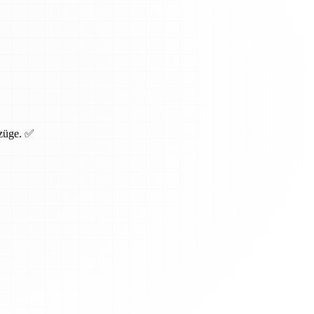
mzüge. ✅