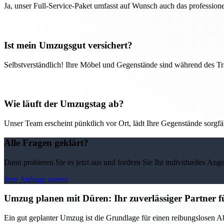
Ja, unser Full-Service-Paket umfasst auf Wunsch auch das professio
Ist mein Umzugsgut versichert?
Selbstverständlich! Ihre Möbel und Gegenstände sind während des Tra
Wie läuft der Umzugstag ab?
Unser Team erscheint pünktlich vor Ort, lädt Ihre Gegenstände sorgfälti
Alle Fragen geklärt?
Dann probieren Sie es jetzt aus und fordern Sie Ihr individuelles Ang
Jetzt Anfrage starten
Umzug planen mit Düren: Ihr zuverlässiger Partner 
Ein gut geplanter Umzug ist die Grundlage für einen reibungslosen Ab