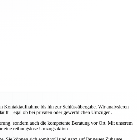
en Kontaktaufnahme bis hin zur Schlüssübergabe. Wir analysieren
bläuft – egal ob bei privaten oder gewerblichen Umzügen.
Lagerung, sondern auch die kompetente Beratung vor Ort. Mit unserem
ür eine reibungslose Umzugsaktion.
e. Sie können sich somit voll und ganz auf Ihr neues Zuhause