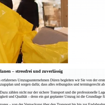
nen – stressfrei und zuverlässig
ls erfahrenes Umzugsunternehmen Düren begleiten wir Sie von der erst
zugsplan und sorgen dafür, dass alles reibungslos und termingerecht a
n. Dazu zählen nicht nur der sichere Transport und die professionelle 
keit und Qualität – denn ein gut geplanter Umzug ist die Grundlage f
mzuges – von der Verpackung über den Transport bis hin zur Endabnahm