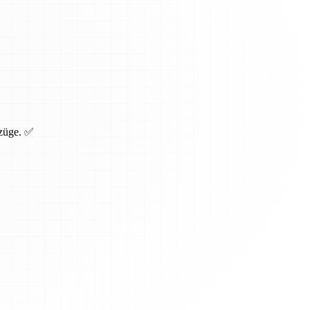
mzüge. ✅